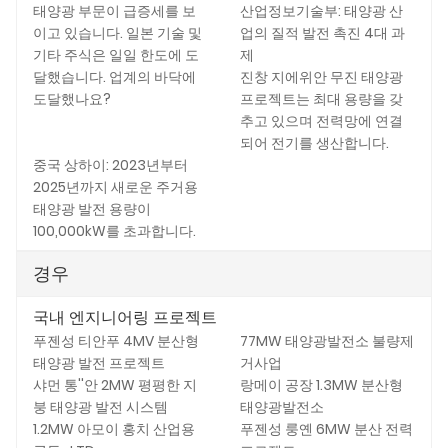
태양광 부문이 급증세를 보
산업정보기술부: 태양광 산
이고 있습니다. 일본 기술 및
업의 질적 발전 촉진 4대 과
기타 주식은 일일 한도에 도
제
달했습니다. 업계의 바닥에
진창 지에위안 무진 태양광
도달했나요?
프로젝트는 최대 용량을 갖
추고 있으며 전력망에 연결
되어 전기를 생산합니다.
중국 상하이: 2023년부터
2025년까지 새로운 주거용
태양광 발전 용량이
100,000kW를 초과합니다.
경우
국내 엔지니어링 프로젝트
푸젠성 티안푸 4MV 분산형
77MW 태양광발전소 불량제
태양광 발전 프로젝트
거사업
샤먼 통''안 2MW 평평한 지
랑메이 공장 1.3MW 분산형
붕 태양광 발전 시스템
태양광발전소
1.2MW 아모이 홍치 산업용
푸젠성 룽옌 6MW 분산 전력