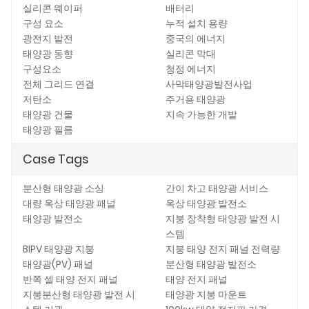
실리콘 웨이퍼
배터리
구성 요소
누적 설치 용량
광전지 발전
중국의 에너지
태양광 동향
실리콘 막대
구성요소
청정 에너지
전체 그리드 연결
사막태양광발전사업
저탄소
주거용 태양광
태양광 건물
지속 가능한 개발
태양광 필름
Case Tags
분산형 태양광 소싱
간이 차고 태양광 서비스
대량 옥상 태양광 패널
옥상 태양광 발전소
태양광 발전소
지붕 장착형 태양광 발전 시
스템
BIPV 태양광 지붕
지붕 태양 전지 패널 전력량
태양광(PV) 패널
분산형 태양광 발전소
반쪽 셀 태양 전지 패널
태양 전지 패널
지붕분산형 태양광 발전 시
태양광 지붕 마운트