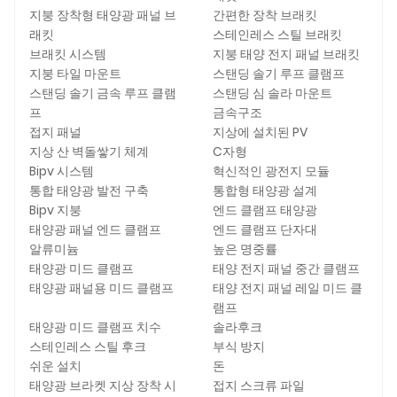
지붕 장착형 태양광 패널 브
간편한 장착 브래킷
래킷
스테인레스 스틸 브래킷
브래킷 시스템
지붕 태양 전지 패널 브래킷
지붕 타일 마운트
스탠딩 솔기 루프 클램프
스탠딩 솔기 금속 루프 클램
스탠딩 심 솔라 마운트
프
금속구조
접지 패널
지상에 설치된 PV
지상 산 벽돌쌓기 체계
C자형
Bipv 시스템
혁신적인 광전지 모듈
통합 태양광 발전 구축
통합형 태양광 설계
Bipv 지붕
엔드 클램프 태양광
태양광 패널 엔드 클램프
엔드 클램프 단자대
알류미늄
높은 명중률
태양광 미드 클램프
태양 전지 패널 중간 클램프
태양광 패널용 미드 클램프
태양 전지 패널 레일 미드 클
램프
태양광 미드 클램프 치수
솔라후크
스테인레스 스틸 후크
부식 방지
쉬운 설치
돈
태양광 브라켓 지상 장착 시
접지 스크류 파일