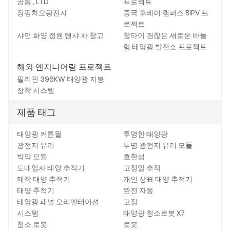
공동., LTD
프로젝트
장핑차오광전자
중국 후베이 캠퍼스 BIPV 프
로젝트
샤먼 화양 정원 톈샤 차 창고
창타이 괜찮은 새로운 바늘
형 태양광 발전소 프로젝트
해외 엔지니어링 프로젝트
필리핀 396KW 태양광 지붕
장착 시스템
제품 태그
태양광 커튼월
투명한 태양광
광전지 유리
투명 광전지 유리 모듈
박막 모듈
호환성
도매업자 태양 추적기
고정밀 추적
제작 태양 추적기
개인 상표 태양 추적기
태양 추적기
완전 자동
태양광 패널 오리엔테이션
고집
시스템
태양광 청소로봇 X7
청소 로봇
로봇