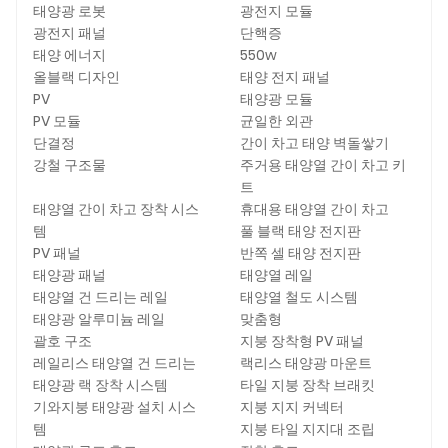
태양광 로봇
광전지 모듈
광전지 패널
단핵증
태양 에너지
550w
올블랙 디자인
태양 전지 패널
PV
태양광 모듈
PV 모듈
균일한 외관
단결정
간이 차고 태양 벽돌쌓기
강철 구조물
주거용 태양열 간이 차고 키
트
태양열 간이 차고 장착 시스
휴대용 태양열 간이 차고
템
풀 블랙 태양 전지판
PV 패널
반쪽 셀 태양 전지판
태양광 패널
태양열 레일
태양열 건 드리는 레일
태양열 철도 시스템
태양광 알루미늄 레일
맞춤형
괄호 구조
지붕 장착형 PV 패널
레일리스 태양열 건 드리는
랙리스 태양광 마운트
태양광 랙 장착 시스템
타일 ​​지붕 장착 브래킷
기와지붕 태양광 설치 시스
지붕 지지 커넥터
템
지붕 타일 지지대 조립