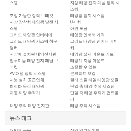
스템
지상 태양 전지 패널 장착 시
스템
조정 가능한 장착 브래킷
태양광 접지 시스템
지상 장착형 태양광 발전 시
U자형
스템
아연 도금
그리드 태양광 인버터에
태양광 인버터 가격
그리드 태양광 시스템 청구
그리드 태양광 인버터 메이
딜러
커
지상에 설치된 태양전지판
태양광 접지 마운트 키트
알루미늄 태양 전지 패널 브
태양계 지상 마운트
래킷
조절할 수 있는
PV 패널 장착 시스템
콘크리트 보강
지붕 설치 공급업체
컬러 스틸 타일 태양광 모듈
최적화 옥상 태양광
단일 축 태양 추적 시스템
자동 태양 추적기
단일 축 태양 추적기 컨트롤
러
태양 추적 태양 전지판
태양 추적 시스템
뉴스 태그
태양광 금융
산업 업그레이드