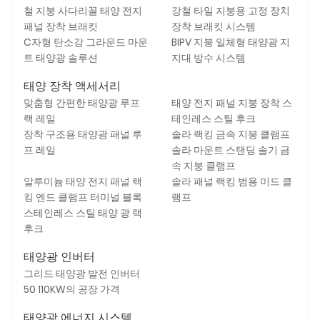
철 지붕 사다리꼴 태양 전지
강철 타일 지붕용 고정 장치
패널 장착 브래킷
장착 브래킷 시스템
C자형 탄소강 그라운드 마운
BIPV 지붕 일체형 태양광 지
트 태양광 솔루션
지대 방수 시스템
태양 장착 액세서리
맞춤형 간편한 태양광 루프
태양 전지 패널 지붕 장착 스
랙 레일
테인레스 스틸 후크
장착 구조용 태양광 패널 루
솔라 랙킹 금속 지붕 클램프
프 레일
솔라 마운트 스탠딩 솔기 금
속 지붕 클램프
알루미늄 태양 전지 패널 랙
솔라 패널 랙킹 범용 미드 클
킹 엔드 클램프 터미널 블록
램프
스테인레스 스틸 태양 광 랙
후크
태양광 인버터
그리드 태양광 발전 인버터
50 110KW의 공장 가격
태양광 에너지 시스템