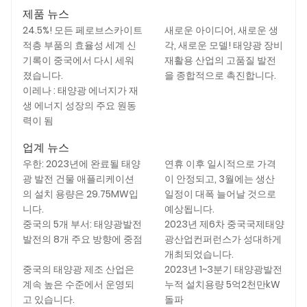
제품 뉴스
24.5%! 모든 페로브스카이트
새로운 아이디어, 새로운 생
적층 부품의 효율성 세계 신
각, 새로운 모델! 태양광 장비
기록이 중국에서 다시 세워
재활용 산업의 고품질 발전
졌습니다.
을 종합적으로 촉진합니다.
이레나 : 태양광 에너지가 재
생 에너지 성장의 주요 원동
력이 됨
업계 뉴스
우한: 2023년에 완료될 태양
연휴 이후 일시적으로 가격
광 발전 건물 애플리케이션
이 안정되고, 3월에는 생산
의 설치 용량은 29.75MW입
일정이 대폭 늘어날 것으로
니다.
예상됩니다.
중국의 5개 부서: 태양광발전
2023년 제6차 중국국제태양
발전의 8개 주요 방향에 중점
광산업컨퍼런스가 성대하게
개최되었습니다.
중국의 태양광 제조 산업은
2023년 1~3분기 태양광발전
계속 높은 수준에서 운영되
누적 설치용량 5억2천만kW
고 있습니다.
돌파