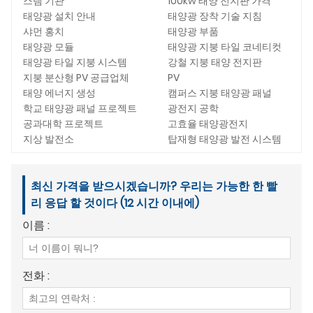
스템 기관
100kw 태양 전지판 가격
태양광 설치 안내
태양광 장착 기술 지침
샤먼 홍치
태양광 부품
태양광 모듈
태양광 지붕 타일 코네티컷
태양광 타일 지붕 시스템
강철 지붕 태양 전지판
지붕 분산형 PV 공급업체
PV
태양 에너지 생성
캠퍼스 지붕 태양광 패널
학교 태양광 패널 프로젝트
광전지 공학
공과대학 프로젝트
고효율 태양광전지
지상 발전소
탑재형 태양광 발전 시스템
최신 가격을 받으시겠습니까? 우리는 가능한 한 빨
리 응답 할 것이다 (12 시간 이내에)
이름 :
전화 :