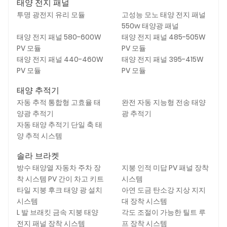
태양 전지 패널
투명 광전지 유리 모듈
고성능 모노 태양 전지 패널
550w 태양광 패널
태양 전지 패널 580-600W
태양 전지 패널 485-505W
PV 모듈
PV 모듈
태양 전지 패널 440-460W
태양 전지 패널 395-415W
PV 모듈
PV 모듈
태양 추적기
자동 추적 통합형 고효율 태
완전 자동 지능형 전송 태양
양광 추적기
광 추적기
자동 태양 추적기 단일 축 태
양 추적 시스템
솔라 브라켓
방수 태양열 자동차 주차 장
지붕 인적 미답 PV 패널 장착
착 시스템 PV 간이 차고 키트
시스템
타일 ​​지붕 후크 태양 광 설치
아연 도금 탄소강 지상 지지
시스템
대 장착 시스템
L 발 브래킷 금속 지붕 태양
각도 조절이 가능한 틸트 루
전지 패널 장착 시스템
프 장착 시스템