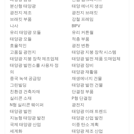
분산형 태양광
태양 에너지 생성
광전지 제조
광전지 브래킷
브래킷 부품
강철 프레임
나사
BIPV
유리 태양광 모듈
유리 커튼월
태양광 모듈
적층 부품
효율적인
광전 변환
고품질 광전지
태양광 지붕 장착 시스템
태양광 지붕 장착 제조업체
태양광 발전 제품 도매업체
태양광 발전소를 사용자 정
태양광 장비
의
태양광 재활용
중국 녹색 공급망
재생에너지 건물
그린빌딩
태양광 발전 건물
친환경 건축자재
단결정 부품
실리콘 소재
P형 단결정
N형 실리콘 웨이퍼
광전지
태양광 발전
태양광 미래 트렌드
지능형 태양광 발전
태양광 산업 발전
국제 태양광 산업
이중 탄소 계획
세계화
태양광 제조 산업