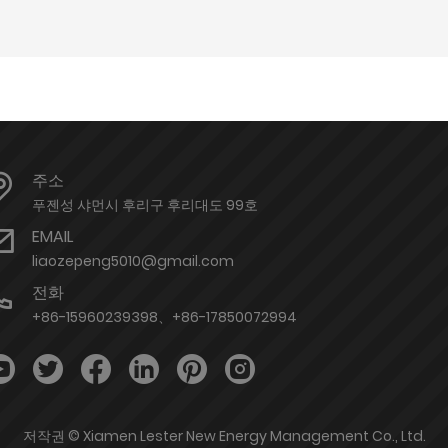
주소
푸젠성 샤먼시 후리구 후리대도 99호
EMAIL
liaozepeng5010@gmail.com
전화
+86-15960239398、+86-17850072994
저작권 © Xiamen Lester New Energy Management Co., Ltd.