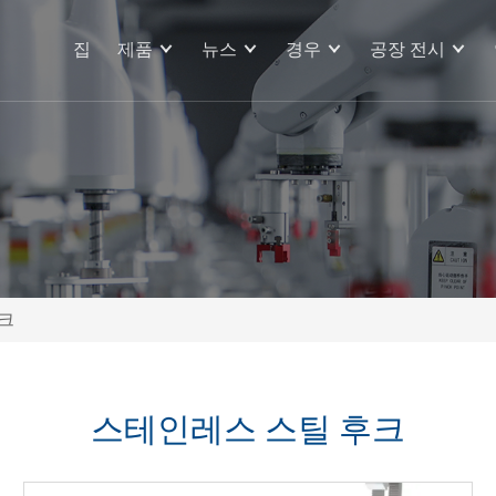
집
제품
뉴스
경우
공장 전시
크
스테인레스 스틸 후크