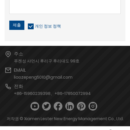
제출
개인 정보 정책
주소
푸젠성 샤먼시 후리구 후리대도 99호
EMAIL
liaozepeng5010@gmail.com
전화
+86-15960239398、+86-17850072994
저작권 © Xiamen Lester New Energy Management Co., Ltd.